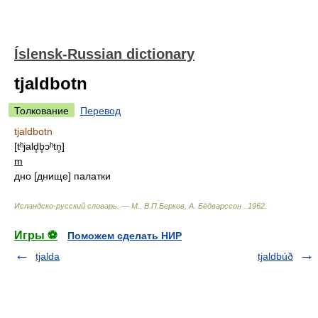
Íslensk-Russian dictionary
tjaldbotn
Толкование
Перевод
tjaldbotn
[tʰjald̥b̥ɔʰtn̥]
m
дно [днище] палатки
Исландско-русский словарь. — М.
.
В.П.Берков, А. Бёдварссон
.
1962
.
Игры ⚽
Поможем сделать НИР
tjalda
tjaldbúð